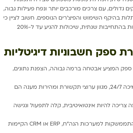
ם גדולים, עם צרכים מורכבים יותר ונפח פעילות גבוה,
20 ש”ח בחודש, כתלות בהיקף השימוש והפיצ’רים הנוספים. חשוב לציין כי
מרבית הספקים מציעים הנחות משמעותיות בהתחייבות שנתית, שיכולות להגיע עד ל-20%
ת ספק חשבוניות דיגיטליות
ספק המציע אבטחה ברמה גבוהה, הצפנת נתונים,
איכות התמיכה הטכנית: זמינות התמיכה 24/7, מגוון ערוצי תקשורת ומהירות מענה הם
ריכה להיות אינטואיטיבית, קלה לתפעול ונגישה
אינטגרציה למערכות קיימות: יכולת התממשקות למערכות הנה”ח, ERP או CRM הקיימות