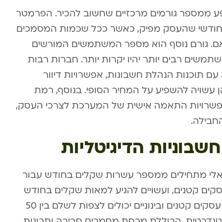
פע ממספר גורמים מרכזיים שחשוב להכיר. הפרמטר
חודשי שהעסק מפיק, כאשר ככל שכמות המסמכים
אם. גורם נוסף הוא מספר המשתמשים המורשים
שים רבים יותר יהיו יקרות יותר. חברות רבות
עם תוכנות הנהלת חשבונות, אפשרויות דיוור
API, שכל אחת מהן עשויה להשפיע על המחיר הסופי. בנוסף, רמת
 אפשרויות התאמה אישית של המערכת לצרכי העסק,
חבילה.
שבוניות הדיגיטליות
ראלי מתחילים ממספר עשרות שקלים בחודש עבור
קים קטנים, ועשויים להגיע למאות שקלים בחודש
עבור חבילות מתקדמות לחברות גדולות. עסקים קטנים ובינוניים יכולים לצפות לשלם בין 50
 סטנדרטית, הכוללת מכסת מסמכים סבירה ותכונות